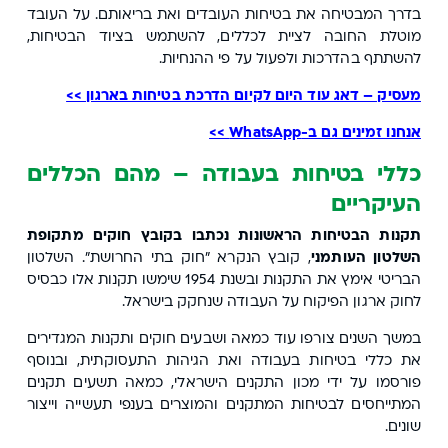
בדרך המבטיחה את בטיחות העובדים ואת בריאותם. על העובד
מוטלת החובה לציית לכללים, להשתמש בציוד הבטיחות,
להשתתף בהדרכות ולפעול על פי ההנחיות.
מעסיק – דאג עוד היום לקיום הדרכת בטיחות בארגון >>
אנחנו זמינים גם ב-WhatsApp >>
כללי בטיחות בעבודה – מהם הכללים
העיקריים
תקנות הבטיחות הראשונות נכתבו בקובץ חוקים מתקופת
השלטון העותמני
, קובץ הנקרא "חוק בתי החרושת". השלטון
הבריטי אימץ את התקנות ובשנת 1954 שימשו תקנות אלו כבסיס
לחוק ארגון הפיקוח על העבודה שנחקק בישראל.
במשך השנים צורפו עוד כמאה ושבעים חוקים ותקנות המגדירים
את כללי בטיחות בעבודה ואת הגיהות התעסוקתית, ובנוסף
פורסמו על ידי מכון התקנים הישראלי, כמאה תשעים תקנים
המתייחסים לבטיחות המתקנים והמוצרים בענפי תעשייה וייצור
שונים.