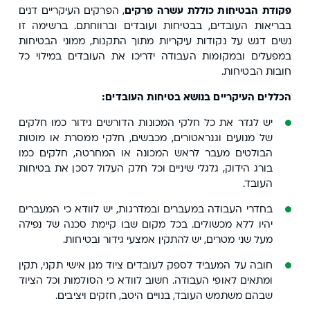
פקודת הבטיחות כוללת עשרה פרקים
, הפרקים העיקריים דנים
בבריאות העובדים, בבטיחות ועובדים וברווחתם. ברשימה זו
נשים דגש על נקודות עיקריות מתוך התקנות, ממוני הבטיחות
במפעלים ובמקומות העבודה ידריכו את העובדים במילוי כל
חובות הבטיחות.
הכללים העיקריים בנושא בטיחות העובדים:
יש לגדר את כל חלקי המכונות הדורשים גידור כמו חלקים
של מנועים וגנראטורים, מכבשים, חלקי ממסרת או מוטות
הבולטים מעבר לראש המכונה או המחרטה, חלקים כמו
בורג הידוק, גלגלי שיניים וכל חלק העלול לסכן את בטיחות
העובד.
בחדרי העבודה במעברים ובמדרגות, יש לוודא כי המעברים
יהיו ללא מכשולים. בכל מקום שבו קיימת סכנה של נפילה
מעל שני מטרים, יש להתקין אמצעי גידור ובטיחות.
חובה על המעביד לספק לעובדים ציוד מגן אישי תקני, תקין
ומתאים לאופי העבודה. חשוב לוודא כי הסולמות וכל הציוד
שבהם משתמש העובד, בנויים היטב, חזקים ויציבים.