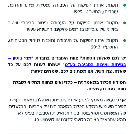
תקנות ארגון הפיקוח על העבודה (מסירת מידע והדרכת
עובדים), התשנ"ט- 1999
תקנות ארגון הפיקוח על העבודה (ניטור סביבתי וניטור
ביולוגי של עובדים בגורמים מזיקים) התשנ"א 1990
תקנות ארגוו הפיקוח על העבודה (תוכנית לניהול הבטיחות),
התשע"ג, 2013
יש לכם שאלות נוספות? צוות העובדים בחברת "
מוזי בוטון –
בטיחות ואיכות הסביבה בע"מ
" ישמחו לענות לכם על כל
שאלה. צרו קשר, אנו ממתינים לכם, שמחים לעזור!
המידע הכלול במאמר זה – כללי ואינו מהווה תחליף לקבלת
חוות דעת מקצועית.
אף כי נעשה מאמץ למנוע אי דיוקים, ייתכן שנפלו במאמר טעויות.
לפיכך השימוש במידע הכלול במאמר הינו על אחריותו הבלעדית
של המשתמש ומוזי בוטון בטיחות ואיכות הסביבה בע"מ לא
תהא אחראית בצורה כלשהי לתוכנו או לשימוש בו.