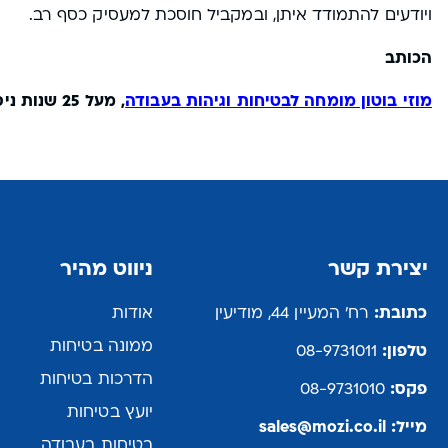
ויודעים להתמודד איתן, ובמקביל חוסכת למעסיק כסף רב.
הכותב
מוזי בוטון מומחה לבטיחות וגיהות בעבודה
, מעל 25 שנות ניסיון בהובלת תהליכים מורכבים בארגונים קטנים וגדולים.
יצירת קשר
ניווט מהיר
כתובת:
רח' המעיין 44, מודיעין
אודות
ממונה בטיחות
טלפון:
08-9731011
הדרכות בטיחות
פקס:
08-9731010
יועץ בטיחות
מייל:
sales@mozi.co.il
בטיחות בעבודה