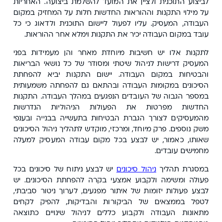
לביצוע התוכנית ולציין את המועד להשלמת ביצועה. האחריות
על מילוי התקנות וההוראות החדשות חלות על המחזיק במקום
העבודה, המעסיק. עליו לפעול ליישום התוכנית ולדאוג כי כל
עובד במקום העבודה יכיר את התקנות וימלא אחר ההוראות.
לתקנות אלו יש חשיבות מיוחדת מאחר והן מעמידות בפני
המעסיק דרישות לניהול שיטתי ומסודר של כל נושאי הבריאות
והבטיחות במקום העבודה. יישום התקנות יביא להפחתת
הסיכונים במקומות העבודה ובהתאם גם להפחתה משמעותית
במספר הגבוה של העובדים הנפגעים במהלך העבודה. התקנות
החדשות מפרטות את הפעולות הניהוליות הנדרשות
מהמעסיקים לצורך הגברת הבטיחות בתעשייה בבנייה ובענפי
משק נוספים. פרק מיוחד, ומרכזי, מוקדש לתהליך ניהול הסיכונים
שאותו, כאמור, יש לבצע בכל מקום עבודה המעסיק למעלה
מחמישים עובדים.
במסגרת תהליך
ניהול סיכונים
יש לבצע ניתוח של סיכונים בכל
פעולה ומשימה ולקבוע אמצעי בקרה להפחתת הסיכונים. יש
לבצע פעולות יזומות של איתור מפגעים, לערוך ניטור סביבתי,
לטפל בממצאים של הביקורות והבדיקות, להפיק לקחים
מתאונות העבודה ולקבוע כללים לניהול שינויים כתוצאה