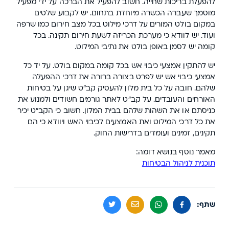
להפעלת בריכות שחייה. חשוב להפעיל את הברכה על ידי מפעיל
מוסמך שעברה הכשרה מיוחדת בתחום. יש לקבוע שלטים
במקום בולט המורים על דרכי מילוט בכל מצב חירום כמו שרפה
ועוד. יש לוודא כי מערכת הכריזה לשעת חירום תקינה. בכל
קומה יש לסמן באופן בולט את נתיבי המילוט.
יש להתקין אמצעי כיבוי אש בכל קומה במקום בולט. על יד כל
אמצעי כיבוי אש יש לפרט בצורה ברורה את דרכי ההפעלה
שלהם. חובה על כל בית מלון להעסיק קב"ט שיגן על בטיחות
האורחים והעובדים. על קב"ט לאתר גורמים חשודים ולמנוע את
כניסתם או את השהות שלהם בבית המלון. חשוב כי הקב"ט יכיר
את כל דרכי המילוט ואת האמצעים לכיבוי האש ויוודא כי הם
תקינים, זמינים ועומדים בדרישות החוק.
מאמר נוסף בנושא דומה:
תוכנית לניהול הבטיחות
שתף: