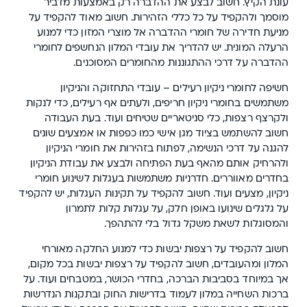
עונת הקיץ. חשוב לבצע את ההדברה רק באמצעות מדביר
מוסמך ולהקפיד על כל כללי הזהירות. חשוב מאוד להקפיד על
מניעת חדירה של חומרי ההדברה אל מוצרי המזון כדי למנוע
הרעלה המונית. יש להדריך את עובדי המלון הנחשפים לחומרי
ההדברה על דרכי ההתגוננות מהחומרים המסוכנים.
חשיפה לחומרי ניקיון רעילים – עובדי התחזוקה והניקיון
משתמשים בחומרי ניקיון חריפים, ולעתים אף רעילים, כדי לנקות
ולקרצף רצפות, כלי סניטאריים שטיחים ועוד. בעת העבודה
חשוב להשתמש בציוד מגן אישי כמו כפפות או אמצעים שונים
להגנה על דרכי הנשימה, לפתוח בזהירות את חומרי הניקיון
ולהרחיק אותם מהאף בעת הפתיחה ולבצע את עבודת הניקיון
בחדרים מאווררים. חדרניות משתמשות בעגלות לשינוע חומרי
ניקיון, מצעים ועוד. חשוב להקפיד על תקינות העגלות, יש להקפיד
על גלגלים שינועו באופן חלק, על עגלות קלות לתמרון
והמסוגלות לשאת משקל גדול בלי להתהפך.
חשוב להקפיד על רצפות יבשות כדי למנוע החלקה מאורחי
המלון ומהעובדים, חשוב להקפיד על רצפות יבשות בכל מקום,
אך במיוחד בסביבות הברכה, בחדרי הכושר, במטבחים ועוד. על
ברכות השחייה במלון לעמוד בדרישות החוק ובתקנות הנדרשות