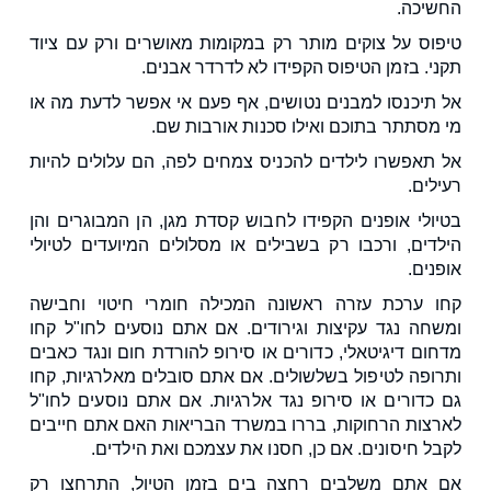
החשיכה.
טיפוס על צוקים מותר רק במקומות מאושרים ורק עם ציוד
תקני. בזמן הטיפוס הקפידו לא לדרדר אבנים.
אל תיכנסו למבנים נטושים, אף פעם אי אפשר לדעת מה או
מי מסתתר בתוכם ואילו סכנות אורבות שם.
אל תאפשרו לילדים להכניס צמחים לפה, הם עלולים להיות
רעילים.
בטיולי אופנים הקפידו לחבוש קסדת מגן, הן המבוגרים והן
הילדים, ורכבו רק בשבילים או מסלולים המיועדים לטיולי
אופנים.
קחו ערכת עזרה ראשונה המכילה חומרי חיטוי וחבישה
ומשחה נגד עקיצות וגירודים. אם אתם נוסעים לחו"ל קחו
מדחום דיגיטאלי, כדורים או סירופ להורדת חום ונגד כאבים
ותרופה לטיפול בשלשולים. אם אתם סובלים מאלרגיות, קחו
גם כדורים או סירופ נגד אלרגיות. אם אתם נוסעים לחו"ל
לארצות הרחוקות, בררו במשרד הבריאות האם אתם חייבים
לקבל חיסונים. אם כן, חסנו את עצמכם ואת הילדים.
אם אתם משלבים רחצה בים בזמן הטיול, התרחצו רק