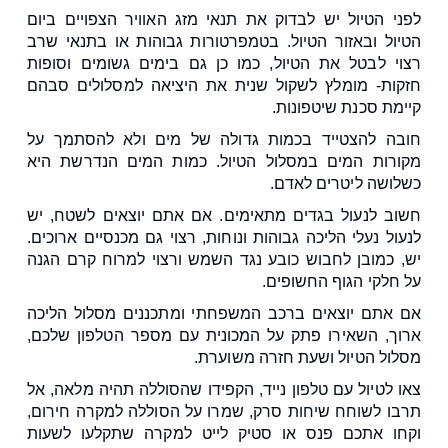
לפני הטיול יש לבדוק את תנאי מזג האוויר הצפויים ביום
הטיול ובאזור הטיול. בטמפרטורות גבוהות או בתנאי שרב
רצוי לבטל את הטיול, כמו כן גם בימים גשומים וסופות
חזקות- מומלץ לשקול שנית את היציאה למסלולים סבהם
קיימת סכנת שיטפונות.
חובה להצטייד בכמות גדולה של מים ולא להסתמך על
מקורות המים במסלול הטיול. כמות המים הנדרשת היא
כשלושה ליטרים לאדם.
חשוב לנעול בגדים מתאימים. אם אתם יוצאים לשטח, יש
לנעול נעלי הליכה גבוהות ונוחות, רצוי גם מכנסיים ארוכים.
יש, כמובן לחבוש כובע נגד השמש ורצוי למרוח קרם הגנה
על חלקי הגוף החשופים.
אם אתם יוצאים ברכב המשפחתי ומתכננים מסלול הליכה
ארוך, השאירו פתק על המכונית עם מספר הטלפון שלכם,
מסלול הטיול ושעת חזרה משוערת.
צאו לטיול עם טלפון נייד, הקפידו שהסוללה תהיה מלאה, אל
תרבו לשוחח שיחות סרק, שמרו על הסוללה למקרה חירום,
וקחו אתכם פנס או סטיק לייט למקרה שתקלעו לשעות