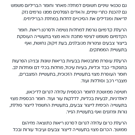
גם טכנאי שיניים חשופים למחלה מאחר וחומר הבריליום משמש
גם להכנת כתרי שיניים, והאדים הנפלטים ממנו גורמים נזק
לריאות ומגדילים את הסיכויים לחלות במחלת הבריליוזיס.
הרעלת קדמיום גורמת למחלות נשימה ולסרטן ריאות. חומר
הקדמיום משמש לציפוי מתכת והוא מצוי בתעשייה העוסקת
בייצור צבעים וצינורות מגובלנים, בעת זיקוק נחושת, ואף
בתעשיית הממתקים.
הרעלת עופרת מתבטאת בבעיות בריאות שונות ובניהן הפרעות
בתפקודי כבד וכליות, בעיות עיכול, מחלות בכלי דם ומחלות לב.
חומר העופרת מצוי בתעשיית הזכוכית, בתעשיית המצברים,
מצברי רכב וסוללות ועוד.
חשיפה ממושכת לחומר הכספית עלולה לגרום לדיכאון,
לאלרגיות, לבעיות בכליות, לדלקות עור ועוד. חומר הכספית מצוי
בתעשייה הכימית לייצור צבעים, בתעשיית החשמל לייצור סוללת,
נורות ומזגנים ואף בתעשיית הנייר.
הרעלת כרום עלולה לגרום לסרטן ריאות כתוצאה מזיהום
ממושך. הכרום מצוי בתעשייה לייצור צבעים ועיבוד עורות ובכל