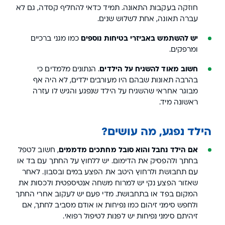
חוזקה בעקבות התאונה. תמיד כדאי להחליף קסדה, גם לא
עברה תאונה, אחת לשלוש שנים.
יש להשתמש באביזרי בטיחות נוספים
כמו מגני ברכיים
ומרפקים.
חשוב מאוד להשגיח על הילדים
. הנתונים מלמדים כי
בהרבה תאונות שבהם היו מעורבים ילדים, לא היה אף
מבוגר אחראי שהשגיח על הילד שנפגע והגיש לו עזרה
ראשונה מיד.
הילד נפגע, מה עושים?
אם הילד נחבל והוא סובל מחתכים מדממים
, חשוב לטפל
בחתך ולהפסיק את הדימום. יש ללחוץ על החתך עם בד או
עם תחבושת ולרחוץ היטב את הפצע במים ובסבון. לאחר
שאזור הפצע נקי יש למרוח משחה אנטיספטית ולכסות את
המקום בפד או בתחבושת. מדי פעם יש לעקוב אחרי החתך
ולחפש סימני זיהום כמו נפיחות או אודם מסביב לחתך, אם
זיהיתם סימני נפיחות יש לפנות לטיפול רפואי.