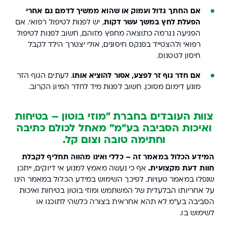
אם החתך גדול ועמוק או שהוא ממשיך לדמם גם אחרי
הפעלת לחץ במשך עשר דקות
, יש לפנות לטיפול רפואי. אם
הפגיעה נגרמה כתוצאה מחפץ מזוהם, חשוב לפנות לטיפול
רפואי ולהצטייד בפנקס חיסונים, אולי יצטרך הילד לקבל
חיסון לטטנוס.
אם חדר גוף זר לפצע, אסור להוציא אותו
. לעתים הגוף הזר
מונע דימום מסוכן. חשוב לפנות מיד לחדר המיון הקרוב.
צוות העובדים בחברת "מוזי בוטון – בטיחות
ואיכות הסביבה בע"מ" מאחל לכולם כתיבה
וחתימה טובה וצום קל.
המידע הכלול במאמר זה – כללי ואינו מהווה תחליף לקבלת
חוות דעת מקצועית.
אף כי נעשה מאמץ למנוע אי דיוקים, ייתכן
שנפלו במאמר טעויות. לפיכך השימוש במידע הכלול במאמר הינו
על אחריותו הבלעדית של המשתמש ומוזי בוטון בטיחות ואיכות
הסביבה בע"מ לא תהא אחראית בצורה כלשהי לתוכנו או
לשימוש בו.