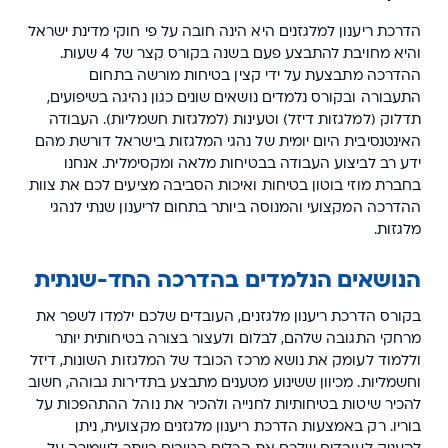
הדרכת ריענון למלגזנים היא הינה חובה על פי חוקי מדינת ישראל
והיא מחויבת להתבצע פעם בשנה בקורס קצר של 4 שעות.
ההדרכה מתבצעת על ידי קצין בטיחות מורשה בתחום
התעבורה ובקורס נלמדים נושאים שונים כגון נהיגה בשיפועים,
תדלוק (למלגזות דיזל) וטעינות (למלגזות חשמליות). העבודה
האינטנסיבית היום יומית של נהגי המלגזות בישראל דורשת מהם
ידע רב לביצוע העבודה בבטיחות מלאה ומקסימלית. אנחנו
בחברת מוזי בוטון בטיחות ואיכות הסביבה מציעים לכם את צוות
ההדרכה המקצועי והמנוסה ביותר בתחום לריענון שנתי לנהגי
מלגזות.
הנושאים הנלמדים בהדרכה החד-שנתית
בקורס הדרכת ריענון מלגזנים, העובדים שלכם ילמדו לשפר את
מרחקי התגובה שלהם, לבלום ולעצור בצורה בטיחותית יותר
וללמוד לעומק את נושא מרכז הכובד של המלגזות השונות, דיזל
וחשמליות. מכיוון ששינוע מטענים מתבצע בתדירות גבוהה, חשוב
להכיר שיטות בטיחותיות לחנייה ולהכיר את נוהל ההתהפכות על
בוריו. רק באמצעות הדרכת ריענון מלגזנים מקצועית, ניתן