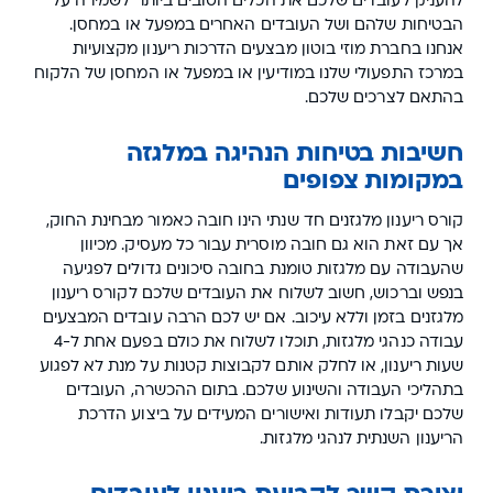
להעניק לעובדים שלכם את הכלים הטובים ביותר לשמירה על
הבטיחות שלהם ושל העובדים האחרים במפעל או במחסן.
אנחנו בחברת מוזי בוטון מבצעים הדרכות ריענון מקצועיות
במרכז התפעולי שלנו במודיעין או במפעל או המחסן של הלקוח
בהתאם לצרכים שלכם.
חשיבות בטיחות הנהיגה במלגזה
במקומות צפופים
קורס ריענון מלגזנים חד שנתי הינו חובה כאמור מבחינת החוק,
אך עם זאת הוא גם חובה מוסרית עבור כל מעסיק. מכיוון
שהעבודה עם מלגזות טומנת בחובה סיכונים גדולים לפגיעה
בנפש וברכוש, חשוב לשלוח את העובדים שלכם לקורס ריענון
מלגזנים בזמן וללא עיכוב. אם יש לכם הרבה עובדים המבצעים
עבודה כנהגי מלגזות, תוכלו לשלוח את כולם בפעם אחת ל-4
שעות ריענון, או לחלק אותם לקבוצות קטנות על מנת לא לפגוע
בתהליכי העבודה והשינוע שלכם. בתום ההכשרה, העובדים
שלכם יקבלו תעודות ואישורים המעידים על ביצוע הדרכת
הריענון השנתית לנהגי מלגזות.