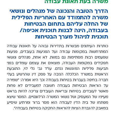
משרה בעת תאונת עבודה
הדרך הטובה והנכונה של מנהלים ונושאי
משרה להתמודד עם האחריות הפלילית
של החלה עליהם בתחום הבטיחות
בעבודה, הינה לבנות תוכנית אכיפה/
תוכנית לניהול מערך הבטיחות
כותרות העיתונים מבשרות בתדירות גבוהה על תאונות עבודה
המתרחשות במקומות עבודה ועל הפגיעות בעובדים, פגיעות
שפעמים רבות מסתיימות גם במוות. לא אחת, מנהלים ונושאי
תפקידים במקומות העבודה, מוצאים את עצמם עומדים בפני
תביעות פליליות המוגשות נגדם. עו"ד גב' גלי לוי, התובעת
הראשית במשרד הכלכלה הגיבה על פסק דין שהרשיע בעלי
חברה בחיפה בעברות בטיחות בעבודה וכך היא אמרה: "שמירה
על הוראות הבטיחות בעבודה חשובה למעבידים לא פחות
מאשר לעובדים. בטיחות ובריאות העובדים צריכה להיות בראש
מעייניו של המעסיק ושל נושאי המשרה הרלוונטיים. המסר שיצא
מפתחו של בית הדין לעבודה הוא מסר ברור ומרתיע שיסייע
במאבק להגברת הציות להוראות החקיקה בטיחות בעבודה".