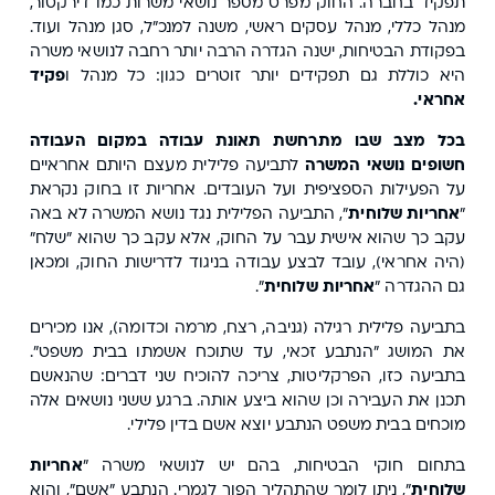
תפקיד בחברה. החוק מפרט מספר נושאי משרות כמו דירקטור,
מנהל כללי, מנהל עסקים ראשי, משנה למנכ"ל, סגן מנהל ועוד.
בפקודת הבטיחות, ישנה הגדרה הרבה יותר רחבה לנושאי משרה
היא כוללת גם תפקידים יותר זוטרים כגון: כל מנהל ו
פקיד
אחראי.
בכל מצב שבו מתרחשת תאונת עבודה במקום העבודה
חשופים נושאי
המשרה
לתביעה פלילית מעצם היותם אחראיים
על הפעילות הספציפית ועל העובדים. אחריות זו בחוק נקראת
"
אחריות שלוחית
", התביעה הפלילית נגד נושא המשרה לא באה
עקב כך שהוא אישית עבר על החוק, אלא עקב כך שהוא "שלח"
(היה אחראי), עובד לבצע עבודה בניגוד לדרישות החוק, ומכאן
גם ההגדרה "
אחריות שלוחית
".
בתביעה פלילית רגילה (גניבה, רצח, מרמה וכדומה), אנו מכירים
את המושג "הנתבע זכאי, עד שתוכח אשמתו בבית משפט".
בתביעה כזו, הפרקליטות, צריכה להוכיח שני דברים: שהנאשם
תכנן את העבירה וכן שהוא ביצע אותה. ברגע ששני נושאים אלה
מוכחים בבית משפט הנתבע יוצא אשם בדין פלילי.
בתחום חוקי הבטיחות, בהם יש לנושאי משרה "
אחריות
שלוחית
", ניתן לומר שהתהליך הפוך לגמרי. הנתבע "אשם", והוא