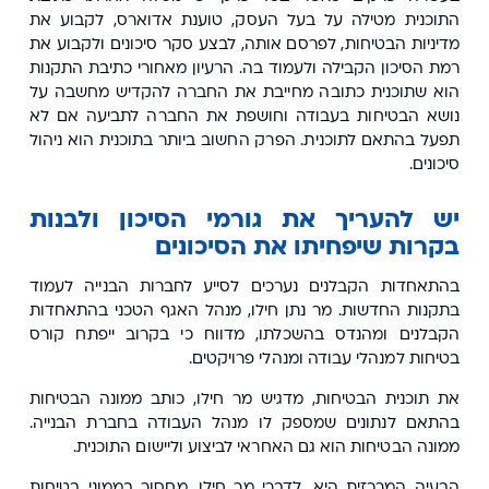
התוכנית מטילה על בעל העסק, טוענת אדוארס, לקבוע את
מדיניות הבטיחות, לפרסם אותה, לבצע סקר סיכונים ולקבוע את
רמת הסיכון הקבילה ולעמוד בה. הרעיון מאחורי כתיבת התקנות
הוא שתוכנית כתובה מחייבת את החברה להקדיש מחשבה על
נושא הבטיחות בעבודה וחושפת את החברה לתביעה אם לא
תפעל בהתאם לתוכנית. הפרק החשוב ביותר בתוכנית הוא ניהול
סיכונים.
יש להעריך את גורמי הסיכון ולבנות
בקרות שיפחיתו את הסיכונים
בהתאחדות הקבלנים נערכים לסייע לחברות הבנייה לעמוד
בתקנות החדשות. מר נתן חילו, מנהל האגף הטכני בהתאחדות
הקבלנים ומהנדס בהשכלתו, מדווח כי בקרוב ייפתח קורס
בטיחות למנהלי עבודה ומנהלי פרויקטים.
את תוכנית הבטיחות, מדגיש מר חילו, כותב ממונה הבטיחות
בהתאם לנתונים שמספק לו מנהל העבודה בחברת הבנייה.
ממונה הבטיחות הוא גם האחראי לביצוע וליישום התוכנית.
הבעיה המרכזית היא, לדברי מר חילו, מחסור בממוני בטיחות