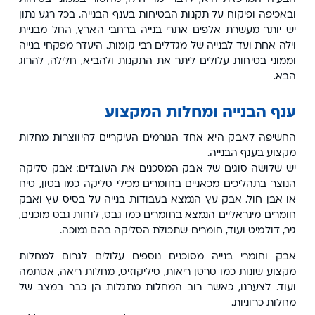
ובאכיפה ופיקוח על תקנות הבטיחות בענף הבנייה. בכל רגע נתון
יש יותר מעשרת אלפים אתרי בנייה ברחבי הארץ, החל מבניית
וילה אחת ועד לבנייה של מגדלים רבי קומות. היעדר מפקחי בנייה
וממוני בטיחות עלולים ליתר את התקנות ולהביא, חלילה, להרוג
הבא.
ענף הבנייה ומחלות המקצוע
החשיפה לאבק היא אחד הגורמים העיקריים להיווצרות מחלות
מקצוע בענף הבנייה.
יש שלושה סוגים של אבק המסכנים את העובדים: אבק סליקה
הנוצר בתהליכים מכאניים בחומרים מכילי סליקה כמו בטון, טיח
או אבן חול. אבק עץ הנמצא בעבודות בנייה על בסיס עץ ואבק
חומרים מינראליים הנמצא בחומרים כמו גבס, לוחות גבס מוכנים,
גיר, דולמיט ועוד, חומרים שתכולת הסליקה בהם נמוכה.
אבק וחומרי בנייה מסוכנים נוספים עלולים לגרום למחלות
מקצוע שונות כמו סרטן ריאות, סיליקוזיס, מחלות ריאה, אסתמה
ועוד. לצערנו, כאשר רוב המחלות מתגלות הן כבר במצב של
מחלות כרוניות.