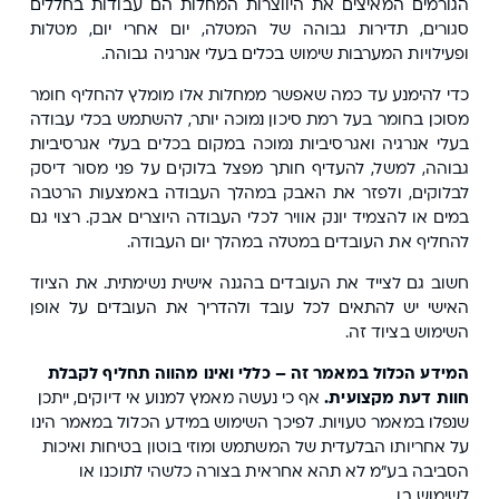
הגורמים המאיצים את היווצרות המחלות הם עבודות בחללים
סגורים, תדירות גבוהה של המטלה, יום אחרי יום, מטלות
ופעילויות המערבות שימוש בכלים בעלי אנרגיה גבוהה.
כדי להימנע עד כמה שאפשר ממחלות אלו מומלץ להחליף חומר
מסוכן בחומר בעל רמת סיכון נמוכה יותר, להשתמש בכלי עבודה
בעלי אנרגיה ואגרסיביות נמוכה במקום בכלים בעלי אגרסיביות
גבוהה, למשל, להעדיף חותך מפצל בלוקים על פני מסור דיסק
לבלוקים, ולפזר את האבק במהלך העבודה באמצעות הרטבה
במים או להצמיד יונק אוויר לכלי העבודה היוצרים אבק. רצוי גם
להחליף את העובדים במטלה במהלך יום העבודה.
חשוב גם לצייד את העובדים בהגנה אישית נשימתית. את הציוד
האישי יש להתאים לכל עובד ולהדריך את העובדים על אופן
השימוש בציוד זה.
המידע הכלול במאמר זה – כללי ואינו מהווה תחליף לקבלת
חוות דעת מקצועית.
אף כי נעשה מאמץ למנוע אי דיוקים, ייתכן
שנפלו במאמר טעויות. לפיכך השימוש במידע הכלול במאמר הינו
על אחריותו הבלעדית של המשתמש ומוזי בוטון בטיחות ואיכות
הסביבה בע"מ לא תהא אחראית בצורה כלשהי לתוכנו או
לשימוש בו.