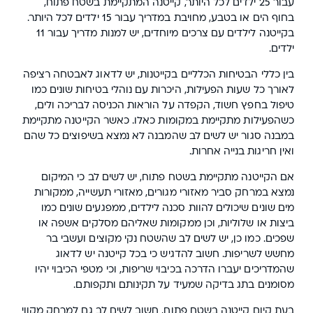
עבור 25 ילדים לכל היותר, קייטנה המתקיימת בשטח פתוח,
בחוף הים או בטבע, מחויבת במדריך עבור 15 ילדים לכל היותר.
בקייטנה לילדים עם צרכים מיוחדים, יש למנות מדריך עבור 11
ילדים.
בין כללי הבטיחות הכלליים בקייטנות, יש לדאוג לאבטחה רציפה
לאורך כל שעות הפעילות, היכרות עם נוהלי בטיחות שונים כמו
טיפול בחפץ חשוד, הקפדה על הוראות הכניסה לבריכה ולים,
כשהפעילות מתקיימת במקומות כאלו. כאשר הקייטנה מתקיימת
במבנה סגור יש לשים לב שהמבנה לא נמצא בשיפוצים כל שהם
ואין חריגות בנייה אחרות.
אם הקייטנה מתקיימת בשטח פתוח, יש לשים לב כי המיקום
נמצא במרחק סביר מאזורי מגורים, מאזורי תעשייה, ממקורות
מים שונים שיכולים להוות סכנה לילדים, ממפגעים שונים כמו
ביצות או שלוליות, וכן ממקומות שאליהם מסלקים אשפה או
שפכים. כמו כן, יש לשים לב שהשטח נקי מקוצים ועשבי בר
מחשש לשריפות. חשוב להדגיש כי בכל קייטנה יש לדאוג
שהמדריכים יעברו הדרכה בכיבוי שריפות, וכי מטפי הכיבוי יהיו
מסומנים בתג בדיקה שמעיד על תקינותם ותקפותם.
בעת קיום קייטנה בשטח פתוח, חשוב לשים לב גם למרחק מקווי