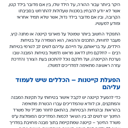
היקר ביותר עבור ההורה, על הילד שלו, בין אם מדובר בילד קטן,
אשר לא יודע להבחין בסכנות שעלולות להתרחש בסביבתו
הקרובה, ובין אם מדובר בילד גדול, אשר שלא תמיד אחראי
ומודע למעשיו.
התפקיד החשוב ביותר שמוטל על מארגני קייטנה או מחנה קיץ,
מעבר לחוויות, התכנים וההנאה, הוא השמירה על בטיחות
הילדים, על בריאותם, על חייהם. עליהם לשים לב לגורמי בטיחות
רבים – לחלקם ניתן לדאוג מראש (למשל בטיחות המבנה שבו
נערכת הקייטנה), ועל חלקם נוכל להתכונן בעת הצורך (הדרכת
עזרה ראשונה מתאימה למדריכים למשל).
הפעלת קייטנות – הכללים שיש לעמוד
עליהם
כדי להפעיל קייטנה יש לקבל אישור בטיחותי על תקינות המבנה
והמתקנים, וכן לוודא שהמדריכים עברו הכשרת מתאימה
בהוראות ובהנחיות הבטיחות. בהתאם לחוזר מנכ"ל של משרד
החינוך יש לשים לב בין השאר לכמות המדריכים המומלצת ע"פ
משרד החינוך – קייטנה שמתקיימת בתוך מבנה מחויבת במדריך