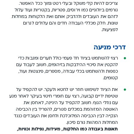
צריכים להיות קלי משקל ובעלי רטט נמוך ככל האפשר.
גורמים ביולוגיים כמו וירוסים, פטריות, בקטריות ועוד עלול
לזהם את העובדים ולהדביק אותם ואת הלקוחות במחלות
שונות. חלק מכללי העבודה חדים והם עלולים לגרום
לפציעות.
דרכי מניעה
רצוי להשתמש בציוד חד פעמי כולל תערים ומגבות כדי
להקטין את סיכויי ההידבקות בזיהומים, חשוב לעבוד עם
כפפות ולהשתמש בכלי עבודה, מספרים, פינצטות ועוד,
קטומים.
את הציוד לשימוש חוזר יש לחטא ולעקר. יש להקפיד על
שטיפת ידיים קבועה, רצוי עם חומרי חיטוי בעיקר לאחר מגע
עם נוזלי הגוף. חשוב להקפיד על היגיינה, לאחסן את
האשפה המזוהמת במכלים סגורים, להפריד בין הכביסה
הנקייה לבין הכביסה המלוכלכת ולחסן את העובדים כנגד
המחלות המהוות גורם סיכון.
תאונות בעבודה כמו החלקות, מעידות, נפילות וכוויות,