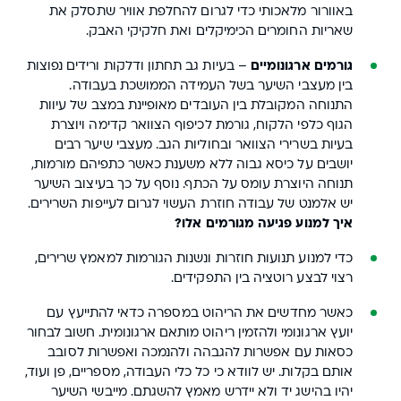
באוורור מלאכותי כדי לגרום להחלפת אוויר שתסלק את
שאריות החומרים הכימיקלים ואת חלקיקי האבק.
גורמים ארגונומיים
– בעיות גב תחתון ודלקות ורידים נפוצות
בין מעצבי השיער בשל העמידה הממושכת בעבודה.
התנוחה המקובלת בין העובדים מאופיינת במצב של עיוות
הגוף כלפי הלקוח, גורמת לכיפוף הצוואר קדימה ויוצרת
בעיות בשרירי הצוואר ובחוליות הגב. מעצבי שיער רבים
יושבים על כיסא גבוה ללא משענת כאשר כתפיהם מורמות,
תנוחה היוצרת עומס על הכתף. נוסף על כך בעיצוב השיער
יש אלמנט של עבודה חוזרת העשוי לגרום לעייפות השרירים.
איך למנוע פגיעה מגורמים אלו?
כדי למנוע תנועות חוזרות ונשנות הגורמות למאמץ שרירים,
רצוי לבצע רוטציה בין התפקידים.
כאשר מחדשים את הריהוט במספרה כדאי להתייעץ עם
יועץ ארגונומי ולהזמין ריהוט מותאם ארגונומית. חשוב לבחור
כסאות עם אפשרות להגבהה ולהנמכה ואפשרות לסובב
אותם בקלות. יש לוודא כי כל כלי העבודה, מספריים, פן ועוד,
יהיו בהישג יד ולא יידרש מאמץ להשגתם. מייבשי השיער